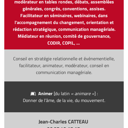
modérateur en tables rondes, débats, assemblées
générales, congrès, conventions, assises.
Facilitateur en séminaires, webinaires, dans
l’accompagnement du changement, orientation et
rédaction stratégique, communication managériale.
Médiateur en réunion, comité de gouvernance,
CODIR, COPIL, …
Conseil en stratégie relationnelle et événementielle,
facilitateur, animateur, modérateur, conseil en
communication managériale.
Animer
[du latin
« animare »
] :
Donner de l’âme, de la vie, du mouvement.
Jean-Charles CATTEAU