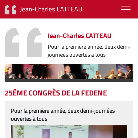
Jean-Charles CATTEAU
ACCUEIL
Sh
FACILITATEUR - ANIMATEUR
Jean-Charles CATTEAU
CONFÉRENCIER
Pour la première année, deux demi-
EXPERTISE
journées ouvertes à tous
ÉCOTROPHOLOGIE
RÉFÉRENCES
CONTACT – DISPONIBILITÉ
25ÈME CONGRÈS DE LA FEDENE
Pour la première année, deux demi-journées
ouvertes à tous